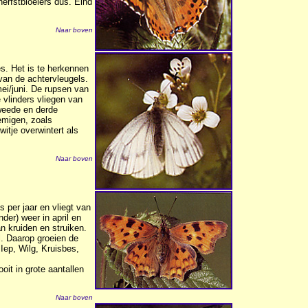
herfstbloeiers dus. Eind
Naar boven
es. Het is te herkennen
 van de achtervleugels.
 mei/juni. De rupsen van
e vlinders vliegen van
tweede en derde
emigen, zoals
itje overwintert als
Naar boven
 per jaar en vliegt van
nder) weer in april en
an kruiden en struiken.
. Daarop groeien de
Iep, Wilg, Kruisbes,
oit in grote aantallen
Naar boven