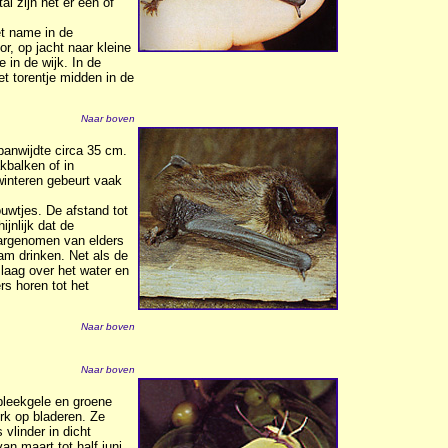
al zijn het er één of
t name in de
, op jacht naar kleine
in de wijk. In de
et torentje midden in de
Naar boven
panwijdte circa 35 cm.
kbalken of in
interen gebeurt vaak
wtjes. De afstand tot
jnlijk dat de
waargenomen van elders
m drinken. Net als de
 laag over het water en
s horen tot het
Naar boven
Naar boven
bleekgele en groene
erk op bladeren. Ze
 vlinder in dicht
an maart tot half juni.