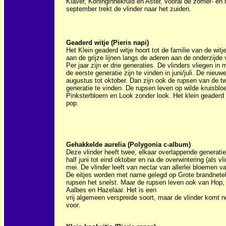
Klaver, Koninginnekruid en Aster, vooral de zomer- en 
september trekt de vlinder naar het zuiden.
Geaderd witje (Pieris napi)
Het Klein geaderd witje hoort tot de familie van de witj
aan de grijze lijnen langs de aderen aan de onderzijde
Per jaar zijn er drie generaties. De vlinders vliegen in
de eerste generatie zijn te vinden in juni/juli. De nieuw
augustus tot oktober. Dan zijn ook de rupsen van de 
generatie te vinden. De rupsen leven op wilde kruisblo
Pinksterbloem en Look zonder look. Het klein geaderd w
pop.
Gehakkelde aurelia (Polygonia c-album)
Deze vlinder heeft twee, elkaar overlappende generaties
half juni tot eind oktober en na de overwintering (als vli
mei. De vlinder leeft van nectar van allerlei bloemen v
De eitjes worden met name gelegd op Grote brandnetel
rupsen het snelst. Maar de rupsen leven ook van Hop, 
Aalbes en Hazelaar. Het is een
vrij algemeen verspreide soort, maar de vlinder komt no
voor.