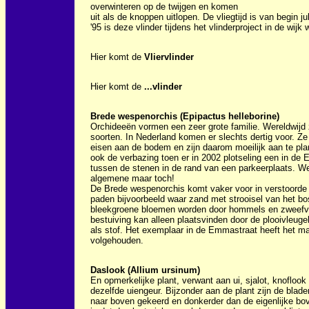
overwinteren op de twijgen en komen
uit als de knoppen uitlopen. De vliegtijd is van begin ju
'95 is deze vlinder tijdens het vlinderproject in de wij
Hier komt de
Vliervlinder
Hier komt de
...vlinder
Brede wespenorchis (Epipactus helleborine)
Orchideeën vormen een zeer grote familie. Wereldwijd z
soorten. In Nederland komen er slechts dertig voor. Ze 
eisen aan de bodem en zijn daarom moeilijk aan te pl
ook de verbazing toen er in 2002 plotseling een in de
tussen de stenen in de rand van een parkeerplaats. W
algemene maar toch!
De Brede wespenorchis komt vaker voor in verstoord
paden bijvoorbeeld waar zand met strooisel van het b
bleekgroene bloemen worden door hommels en zweefv
bestuiving kan alleen plaatsvinden door de plooivleugel
als stof. Het exemplaar in de Emmastraat heeft het ma
volgehouden.
Daslook (Allium ursinum)
En opmerkelijke plant, verwant aan ui, sjalot, knofloo
dezelfde uiengeur. Bijzonder aan de plant zijn de blade
naar boven gekeerd en donkerder dan de eigenlijke bov