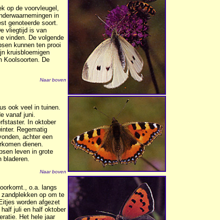
ek op de voorvleugel,
linderwaarnemingen in
est genoteerde soort.
 vliegtijd is van
 te vinden. De volgende
upsen kunnen ten prooi
jn kruisbloemigen
n Koolsoorten. De
.
Naar boven
dus ook veel in tuinen.
e vanaf juni.
fstaster. In oktober
winter. Regematig
evonden, achter een
erkomen dienen.
psen leven in grote
 bladeren.
Naar boven
voorkomt., o.a. langs
n zandplekken op om te
 Eitjes worden afgezet
lf juli en half oktober
ratie. Het hele jaar