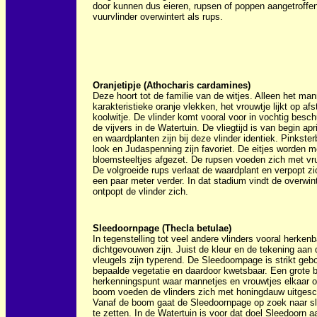
door kunnen dus eieren, rupsen of poppen aangetroffe
vuurvlinder overwintert als rups.
Oranjetipje (Athocharis cardamines)
Deze hoort tot de familie van de witjes. Alleen het man
karakteristieke oranje vlekken, het vrouwtje lijkt op a
koolwitje. De vlinder komt vooral voor in vochtig besch
de vijvers in de Watertuin. De vliegtijd is van begin apri
en waardplanten zijn bij deze vlinder identiek. Pinkst
look en Judaspenning zijn favoriet. De eitjes worden m
bloemsteeltjes afgezet. De rupsen voeden zich met vru
De volgroeide rups verlaat de waardplant en verpopt zi
een paar meter verder. In dat stadium vindt de overwinte
ontpopt de vlinder zich.
Sleedoornpage (Thecla betulae)
In tegenstelling tot veel andere vlinders vooral herken
dichtgevouwen zijn. Juist de kleur en de tekening aan 
vleugels zijn typerend. De Sleedoornpage is strikt ge
bepaalde vegetatie en daardoor kwetsbaar. Een grote 
herkenningspunt waar mannetjes en vrouwtjes elkaar 
boom voeden de vlinders zich met honingdauw uitgesch
Vanaf de boom gaat de Sleedoornpage op zoek naar sl
te zetten. In de Watertuin is voor dat doel Sleedoorn a