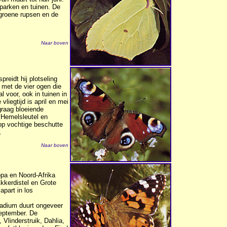
 parken en tuinen. De
groene rupsen en de
Naar boven
eidt hij plotseling
af met de vier ogen die
 voor, ook in tuinen in
vliegtijd is april en mei
 graag bloeiende
, Hemelsleutel en
 op vochtige beschutte
.
Naar boven
ropa en Noord-Afrika
Akkerdistel en Grote
apart in los
tadium duurt ongeveer
september. De
 Vlinderstruik, Dahlia,