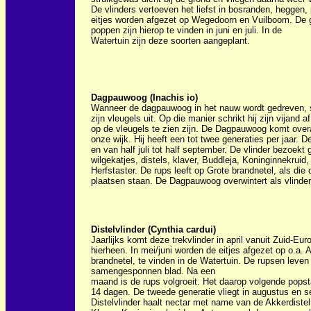
De vlinders vertoeven het liefst in bosranden, heggen,
eitjes worden afgezet op Wegedoorn en Vuilboom. De 
poppen zijn hierop te vinden in juni en juli. In de
Watertuin zijn deze soorten aangeplant.
Dagpauwoog (Inachis io)
Wanneer de dagpauwoog in het nauw wordt gedreven, spr
zijn vleugels uit. Op die manier schrikt hij zijn vijand 
op de vleugels te zien zijn. De Dagpauwoog komt overal
onze wijk. Hij heeft een tot twee generaties per jaar. De 
en van half juli tot half september. De vlinder bezoekt
wilgekatjes, distels, klaver, Buddleja, Koninginnekruid
Herfstaster. De rups leeft op Grote brandnetel, als die
plaatsen staan. De Dagpauwoog overwintert als vlinder
Distelvlinder (Cynthia cardui)
Jaarlijks komt deze trekvlinder in april vanuit Zuid-Eu
hierheen. In mei/juni worden de eitjes afgezet op o.a. 
brandnetel, te vinden in de Watertuin. De rupsen leven 
samengesponnen blad. Na een
maand is de rups volgroeit. Het daarop volgende pops
14 dagen. De tweede generatie vliegt in augustus en 
Distelvlinder haalt nectar met name van de Akkerdistel,