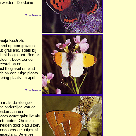
n worden. De kleine
Naar boven
netje heeft de
fstand op een gewoon
ut grasland, zoals bij
l tot begin juni. Nectar-
erbloem, Look zonder
eestal op de
chtbeginsel en blad.
ch op een ruige plaats
ring plaats. In april
Naar boven
baar als de vleugels
de onderzijde van de
bonden aan een
boom wordt gebruikt als
ontmoeten. Op deze
eiden door bladluizen.
eedoorns om eitjes af
angeplant. De eitjes