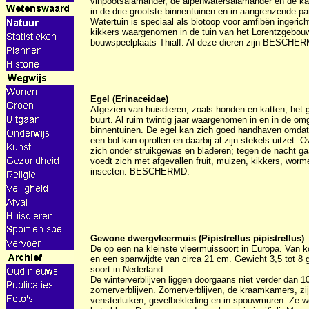
vinpootsalamander, de alpenwatersalamander en de k
in de drie grootste binnentuinen en in aangrenzende par
Watertuin is speciaal als biotoop voor amfibën ingerich
kikkers waargenomen in de tuin van het Lorentzgebou
bouwspeelplaats Thialf. Al deze dieren zijn BESCHE
Egel (Erinaceidae)
Afgezien van huisdieren, zoals honden en katten, het g
buurt. Al ruim twintig jaar waargenomen in en in de om
binnentuinen. De egel kan zich goed handhaven omdat h
een bol kan oprollen en daarbij al zijn stekels uitzet. O
zich onder struikgewas en bladeren; tegen de nacht gaat
voedt zich met afgevallen fruit, muizen, kikkers, worme
insecten. BESCHERMD.
Gewone dwergvleermuis (Pipistrellus pipistrellus)
De op een na kleinste vleermuissoort in Europa. Van ko
en een spanwijdte van circa 21 cm. Gewicht 3,5 tot 8
soort in Nederland.
De winterverblijven liggen doorgaans niet verder dan 1
zomerverblijven. Zomerverblijven, de kraamkamers, zij
vensterluiken, gevelbekleding en in spouwmuren. Ze wo