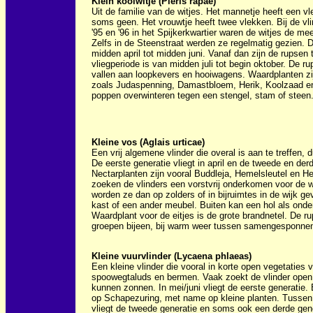
Klein koolwitje (Pieris rapae)
Uit de familie van de witjes. Het mannetje heeft een vl
soms geen. Het vrouwtje heeft twee vlekken. Bij de v
'95 en '96 in het Spijkerkwartier waren de witjes de me
Zelfs in de Steenstraat werden ze regelmatig gezien. De
midden april tot midden juni. Vanaf dan zijn de rupsen
vliegperiode is van midden juli tot begin oktober. De r
vallen aan loopkevers en hooiwagens. Waardplanten zi
zoals Judaspenning, Damastbloem, Herik, Koolzaad e
poppen overwinteren tegen een stengel, stam of steen
Kleine vos (Aglais urticae)
Een vrij algemene vlinder die overal is aan te treffen, 
De eerste generatie vliegt in april en de tweede en derd
Nectarplanten zijn vooral Buddleja, Hemelsleutel en Her
zoeken de vlinders een vorstvrij onderkomen voor de 
worden ze dan op zolders of in bijruimtes in de wijk g
kast of een ander meubel. Buiten kan een hol als ond
Waardplant voor de eitjes is de grote brandnetel. De ru
groepen bijeen, bij warm weer tussen samengesponnen
Kleine vuurvlinder (Lycaena phlaeas)
Een kleine vlinder die vooral in korte open vegetaties 
spoowegtaluds en bermen. Vaak zoekt de vlinder ope
kunnen zonnen. In mei/juni vliegt de eerste generatie.
op Schapezuring, met name op kleine planten. Tussen ha
vliegt de tweede generatie en soms ook een derde gene