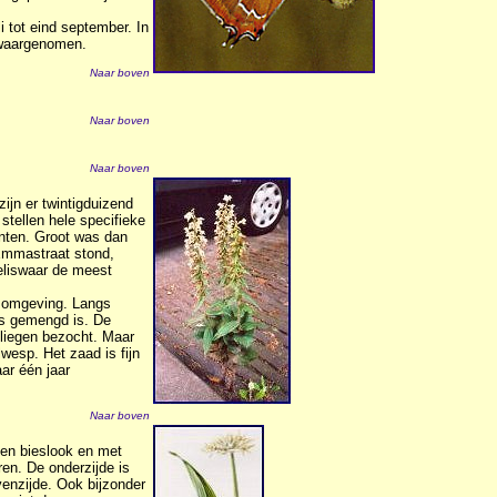
li tot eind september. In
k waargenomen.
Naar boven
Naar boven
Naar boven
ijn er twintigduizend
stellen hele specifieke
anten. Groot was dan
 Emmastraat stond,
eliswaar de meest
e omgeving. Langs
os gemengd is. De
liegen bezocht. Maar
wesp. Het zaad is fijn
ar één jaar
Naar boven
k en bieslook en met
ren. De onderzijde is
enzijde. Ook bijzonder