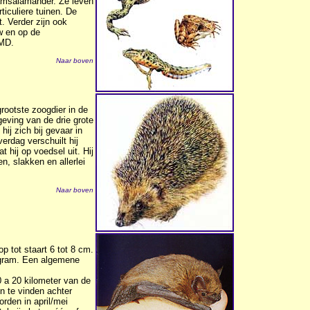
amsalamander. Ze leven
ticuliere tuinen. De
t. Verder zijn ook
w en op de
RMD.
Naar boven
rootste zoogdier in de
geving van de drie grote
ij zich bij gevaar in
verdag verschuilt hij
 hij op voedsel uit. Hij
n, slakken en allerlei
Naar boven
p tot staart 6 tot 8 cm.
 gram. Een algemene
0 a 20 kilometer van de
n te vinden achter
rden in april/mei