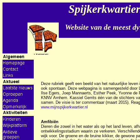
Spijkerkwartie
Website van de meest dy
Natuur
Deze rubriek geeft een beeld van het natuurlijke leve
ook spontaan. Deze webpagina is samengesteld door L
Ilse Egers, Joep Mannaerts, Esther Peek, Yvonne de R
KNNV Arnhem. Kassiel Gerrits één van de stichters va
samen. De visie is ter commentaar (maart 2015). Reag
www.mijnspijkerkwartier.nl
Amfibiën
Dieren die zowel in het water als op het land leven, af
ontwikkelingsstadium waarin ze verkeren. Verschillen
wijk voor. De groene en de bruine kikker, de gewone p