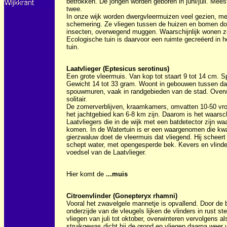
betrokken. De jongen worden geboren in juni/juli. Meest
twee.
In onze wijk worden dwergvleermuizen veel gezien, me
schemering. Ze vliegen tussen de huizen en bomen door
insecten, overwegend muggen. Waarschijnlijk wonen ze 
Ecologische tuin is daarvoor een ruimte gecreëerd in h
tuin.
Laatvlieger (Eptesicus serotinus)
Een grote vleermuis. Van kop tot staart 9 tot 14 cm. S
Gewicht 14 tot 33 gram. Woont in gebouwen tussen da
spouwmuren, vaak in randgebieden van de stad. Overw
solitair.
De zomerverblijven, kraamkamers, omvatten 10-50 vrou
het jachtgebied kan 6-8 km zijn. Daarom is het waarschi
Laatvliegers die in de wijk met een batdetector zijn 
komen. In de Watertuin is er een waargenomen die kwa
gierzwaluw doet de vleermuis dat vliegend. Hij scheert
schept water, met opengesperde bek. Kevers en vlinder
voedsel van de Laatvlieger.
Hier komt de
...muis
Citroenvlinder (Gonepteryx rhamni)
Vooral het zwavelgele mannetje is opvallend. Door de 
onderzijde van de vleugels lijken de vlinders in rust st
vliegen van juli tot oktober, overwinteren vervolgens als
struikgewas dicht bij de grond en vliegen daarna weer v